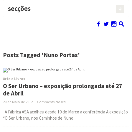
secções
Pesquisar:
f
w
n
s
Posts Tagged 'Nuno Portas'
Arte e Livros
O Ser Urbano – exposição prolongada até 27
de Abril
20 de Maio de 2012
·
Comments closed
·
A Fábrica ASA acolheu desde 10 de Março a conferência A exposição
“O Ser Urbano, nos Caminhos de Nuno