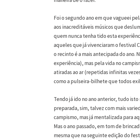
maneira de o fazer.
Foi o segundo ano em que vagueei pelas
aos inacreditáveis músicos que deslum
quem nunca tenha tido esta experiência
aqueles que já vivenciaram o festival 
o recinto é a mais antecipada do ano. N
experiência), mas pela vida no campism
atiradas ao ar (repetidas infinitas vez
como a pulseira-bilhete que todos ex
Tendo já ido no ano anterior, tudo ist
preparada, sim, talvez com mais varie
campismo, mas já mentalizada para aqu
Mas o ano passado, em tom de brincad
mesma que na seguinte edição do festiv