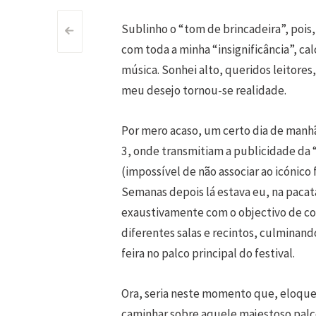
Sublinho o “tom de brincadeira”, pois,
Post
<
com toda a minha “insignificância”, c
navigation
música. Sonhei alto, queridos leitores
meu desejo tornou-se realidade.
Por mero acaso, um certo dia de manhã 
3, onde transmitiam a publicidade da
(impossível de não associar ao icónico
Semanas depois lá estava eu, na paca
exaustivamente com o objectivo de co
diferentes salas e recintos, culminan
feira no palco principal do festival.
Ora, seria neste momento que, eloque
caminhar sobre aquele majestoso palc