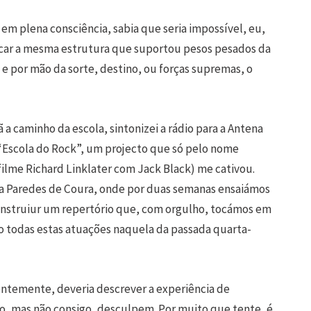
 em plena consciência, sabia que seria impossível, eu,
alcar a mesma estrutura que suportou pesos pesados da
, e por mão da sorte, destino, ou forças supremas, o
a caminho da escola, sintonizei a rádio para a Antena
 “Escola do Rock”, um projecto que só pelo nome
 filme Richard Linklater com Jack Black) me cativou.
ta Paredes de Coura, onde por duas semanas ensaiámos
nstruiur um repertório que, com orgulho, tocámos em
do todas estas atuações naquela da passada quarta-
ntemente, deveria descrever a experiência de
o, mas não consigo, desculpem. Por muito que tente, é