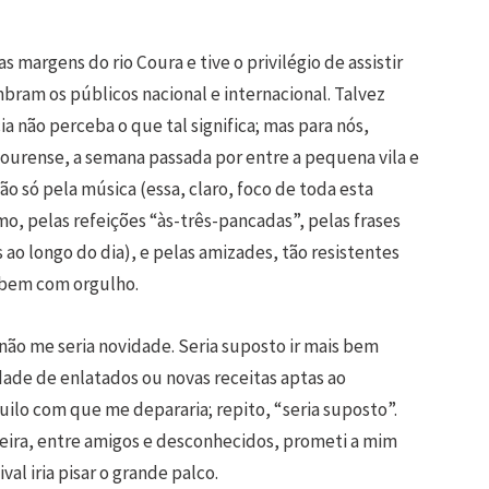
 margens do rio Coura e tive o privilégio de assistir
bram os públicos nacional e internacional. Talvez
 não perceba o que tal significa; mas para nós,
Courense, a semana passada por entre a pequena vila e
ão só pela música (essa, claro, foco de toda esta
o, pelas refeições “às-três-pancadas”, pelas frases
es ao longo do dia), e pelas amizades, tão resistentes
ibem com orgulho.
o não me seria novidade. Seria suposto ir mais bem
dade de enlatados ou novas receitas aptas ao
ilo com que me depararia; repito, “seria suposto”.
eira, entre amigos e desconhecidos, prometi a mim
al iria pisar o grande palco.