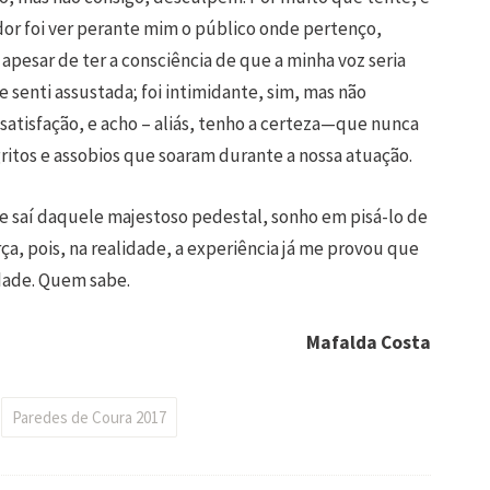
dor foi ver perante mim o público onde pertenço,
 apesar de ter a consciência de que a minha voz seria
 senti assustada; foi intimidante, sim, mas não
satisfação, e acho – aliás, tenho a certeza—que nunca
ritos e assobios que soaram durante a nossa atuação.
e saí daquele majestoso pedestal, sonho em pisá-lo de
ça, pois, na realidade, a experiência já me provou que
dade. Quem sabe.
Mafalda Costa
Paredes de Coura 2017