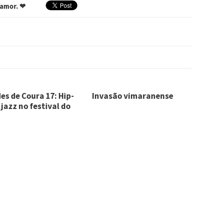
 amor. ❤
es de Coura 17: Hip-
Invasão vimaranense
 jazz no festival do