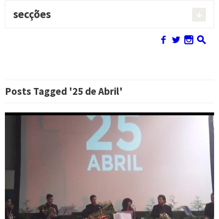
secções
Pesquisar:
f
w
n
s
Posts Tagged '25 de Abril'