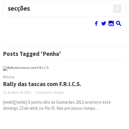
secções
Pesquisar:
f
w
n
s
Posts Tagged 'Penha'
Música
Rally das tascas com F.R.I.C.S.
21 de Abril de 2012
·
Comments closed
·
[wide][/wide] O ponto alto da Guimarães 2012 acontece este
domingo 22 de abril, no Pio IX. Mas por pouco tempo…