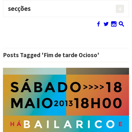
secções
Pesquisar:
f
w
n
s
Posts Tagged 'Fim de tarde Ocioso'