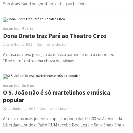
Sun Araw Band no gnration, esta quarta-feira.
Assuntos
,
Música
Dona Onete traz Pará ao Theatro Circo
1 de Julho de 2016
·
Comments closed
·
A musa da nova geração da música paraense deu a conheceu
“Banzeiro” entre uma chuva de palmas.
Assuntos
,
Outros
O S. João não é só martelinhos e música
popular
22 de Junho de 2016
·
Comments closed
·
A festa dos mais jovens ocupa o período das 00h00 na Avenida da
Liberdade, onde o Palco RUM recebe Bed Legs e Smix Smox Smux.