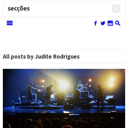
secções
Pesquisar:
m
f
w
n
s
All posts by
Judite Rodrigues