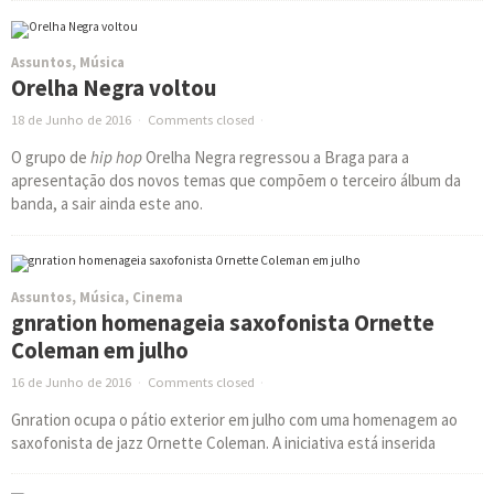
Assuntos
,
Música
Orelha Negra voltou
18 de Junho de 2016
·
Comments closed
·
O grupo de
hip hop
Orelha Negra regressou a Braga para a
apresentação dos novos temas que compõem o terceiro álbum da
banda, a sair ainda este ano.
Assuntos
,
Música
,
Cinema
gnration homenageia saxofonista Ornette
Coleman em julho
16 de Junho de 2016
·
Comments closed
·
Gnration ocupa o pátio exterior em julho com uma homenagem ao
saxofonista de jazz Ornette Coleman. A iniciativa está inserida