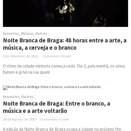
Assuntos
,
Música
,
Outros
Noite Branca de Braga: 48 horas entre a arte, a
música, a cerveja e o branco
6 de Setembro de 2016
·
Comments closed
·
O ritmo da cidade minhota começa cedo. Dia 2, pela manhã, os sinos
batem e já há na rua quem
Assuntos
,
Outros
Noite Branca de Braga: Entre o branco, a
música e a arte voltarão
28 de Agosto de 2016
·
Comments closed
·
A edição da Noite Branca de Braga ocupa a cidade no próximo fim-