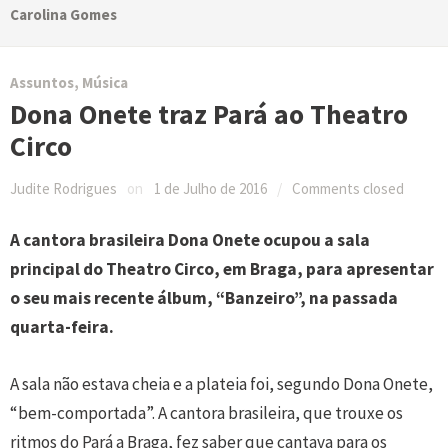
Carolina Gomes
Assuntos
,
Música
Dona Onete traz Pará ao Theatro
Circo
Judite Rodrigues
on
1 de Julho de 2016
/
Comments closed
A cantora brasileira Dona Onete ocupou a sala
principal do Theatro Circo, em Braga, para apresentar
o seu mais recente álbum, “Banzeiro”, na passada
quarta-feira.
A sala não estava cheia e a plateia foi, segundo Dona Onete,
“bem-comportada”. A cantora brasileira, que trouxe os
ritmos do Pará a Braga, fez saber que cantava para os