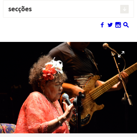
secções
Pesquisar:
f
w
n
s
O