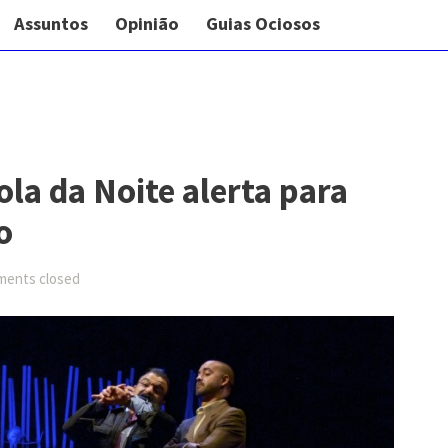
Assuntos
Opinião
Guias Ociosos
la da Noite alerta para
o
ents closed