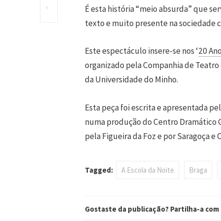
É esta história “meio absurda” que ser
Post
<
texto e muito presente na sociedade c
navigation
Este espectáculo insere-se nos ‘
20 Ano
organizado pela Companhia de Teatro d
da Universidade do Minho.
Esta peça foi escrita e apresentada p
numa produção do Centro Dramático Ga
pela Figueira da Foz e por Saragoça e 
Tagged:
A Escola da Noite
Braga
Gostaste da publicação? Partilha-a com