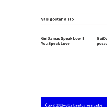
Vais gostar disto
GuiDance: Speak Low If
GuiDa
You Speak Love
posso
Ócio © 2012—2017 Direitos reservados