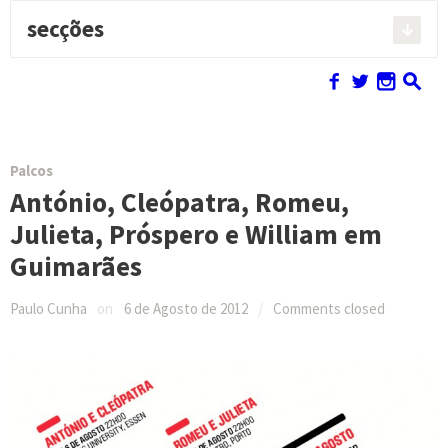
secções
Pesquisar:
f
w
n
s
Palcos
António, Cleópatra, Romeu,
Julieta, Próspero e William em
Guimarães
Paulo Cunha
on
6 de Agosto de 2012
/
Comments closed