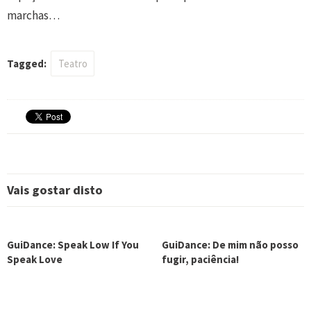
marchas…
Tagged:
Teatro
Vais gostar disto
GuiDance: Speak Low If You
GuiDance: De mim não posso
Speak Love
fugir, paciência!