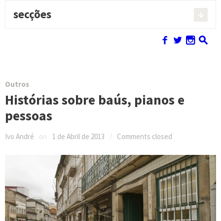
secções
Pesquisar:
f
w
n
s
Outros
Histórias sobre baús, pianos e
pessoas
Ivo André
on
1 de Abril de 2013
/
Comments closed