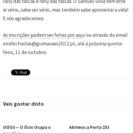
rally das tascas é rally das tascas. O Samuel Silva tem este
ar sério, sabe ser sério, mas também sabe aproveitar a vida!
E nós agradecemos.
As inscrições podem ser feitas por aqui
ou através do email
emifer.freitas@guimaraes2012.pt, até à próxima quinta-
feira, 11 de outubro.
Vais gostar disto
OÓO3— O Ócio Ocupa o
Abrimos a Porta 253