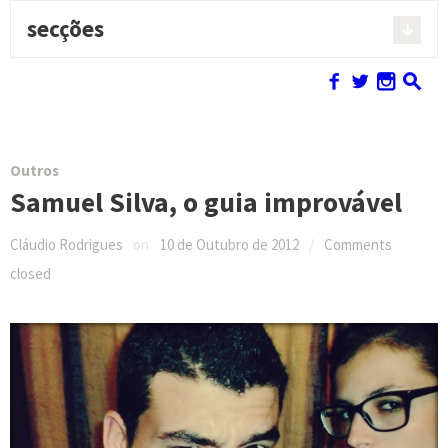
secções
Pesquisar:
f
w
n
s
Outros
Samuel Silva, o guia improvável
Cláudio Rodrigues
on
10 de Outubro de 2012
/
Comments
closed