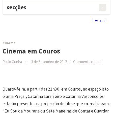
secções
Pesquisar:
f
w
n
s
Cinema
Cinema em Couros
Paulo Cunha
on
3 de Setembro de 2012
/
Comments closed
Quarta-feira, a partir das 21h30, em Couros, no espaço Isto
é uma Praça!, Catarina Laranjeiro e Catarina Vasconcelos
estarão presentes na projecção do filme que co-realizaram.
“Eu Sou da Mouraria ou Sete Maneiras de Contar e Guardar