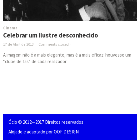
Cinema
Celebrar um ilustre desconhecido
17 de Abril de 2013
·
Comments closed
·
A imagem não é a mais elegante, mas é a mais eficaz: houvesse um
“clube de fãs” de cada realizador
Ócio © 2012—2017 Direitos reservados
Alojado e adaptado por OOF DESIGN