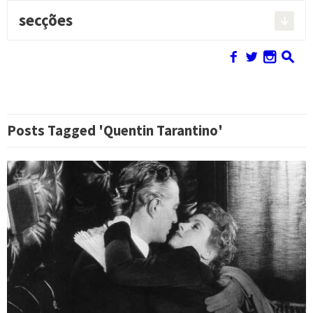
secções
Pesquisar:
f
w
n
s
Posts Tagged 'Quentin Tarantino'