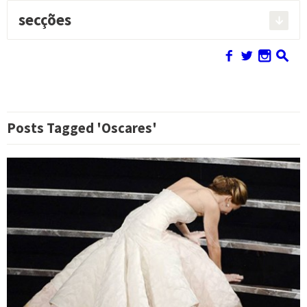
secções
Pesquisar:
f
w
n
s
Posts Tagged 'Oscares'