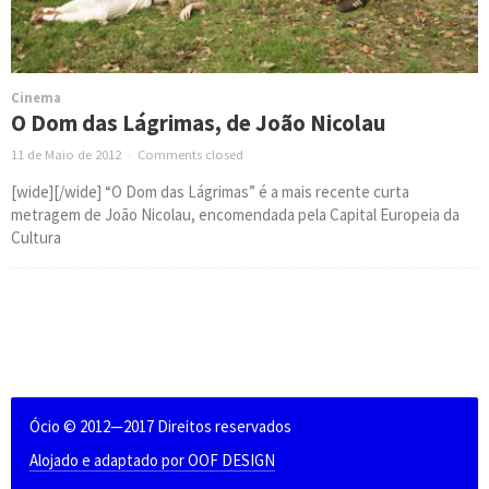
Cinema
O Dom das Lágrimas, de João Nicolau
11 de Maio de 2012
·
Comments closed
·
[wide][/wide] “O Dom das Lágrimas” é a mais recente curta
metragem de João Nicolau, encomendada pela Capital Europeia da
Cultura
Ócio © 2012—2017 Direitos reservados
Alojado e adaptado por OOF DESIGN