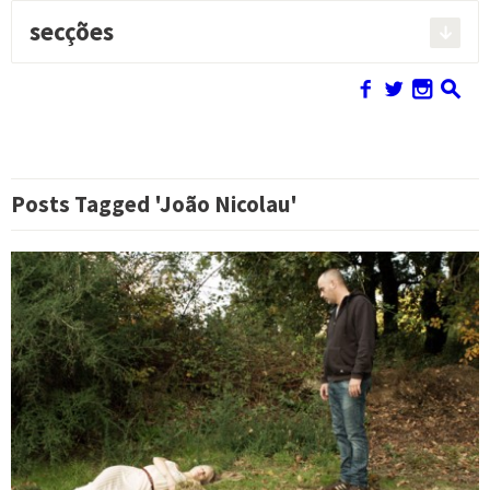
secções
Pesquisar:
f
w
n
s
Posts Tagged 'João Nicolau'