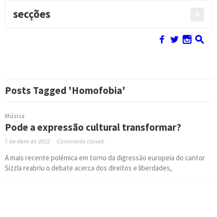
secções
Pesquisar:
f
w
n
s
Posts Tagged 'Homofobia'
Música
Pode a expressão cultural transformar?
7 de Abril de 2012
·
Comments closed
·
A mais recente polémica em torno da digressão europeia do cantor
Sizzla reabriu o debate acerca dos direitos e liberdades,