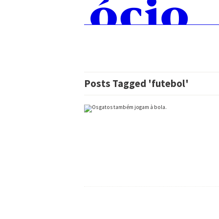
Skip
Pesquisar:
to
content
Posts Tagged 'futebol'