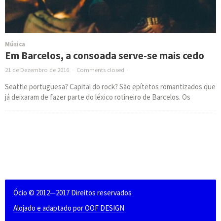
Música
Em Barcelos, a consoada serve-se mais cedo
21 de Dezembro de 2016
·
Comments closed
·
Seattle portuguesa? Capital do rock? São epítetos romantizados que
já deixaram de fazer parte do léxico rotineiro de Barcelos. Os
Ócio © 2012—2017 Direitos reservados
Alojado e adaptado por OOF DESIGN