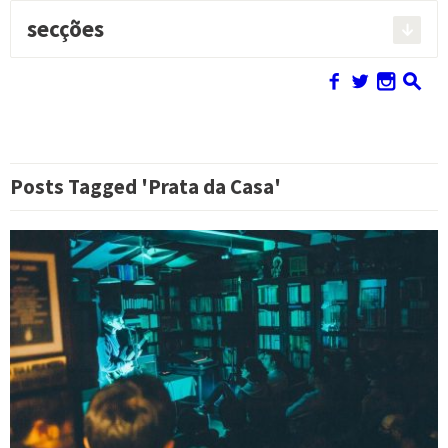
secções
Pesquisar:
f
w
n
s
Posts Tagged 'Prata da Casa'