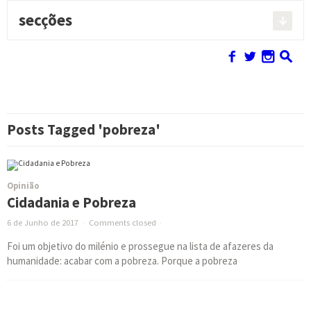
secções
Pesquisar:
f
w
n
s
Posts Tagged 'pobreza'
Opinião
Cidadania e Pobreza
6 de Junho de 2017
·
Comments closed
·
Foi um objetivo do milénio e prossegue na lista de afazeres da
humanidade: acabar com a pobreza. Porque a pobreza