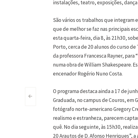
instalações, teatro, exposições, dança 
São vários os trabalhos que integram 
que de melhor se faz nas principais es
esta quarta-feira, dia 8, às 21h30, so
Porto, cerca de 20 alunos do curso d
da professora Francesca Rayner, para
numa obra de William Shakespeare. Es
encenador Rogério Nuno Costa.
O programa destaca ainda a 17 de jun
Post
<
Graduada, no campus de Couros, em Gu
fotógrafo norte-americano Gregory Cr
navigation
realismo e estranheza, parecem capta
quê. No dia seguinte, às 15h30, realiz
20 Arautos de D. Afonso Henriques”, a 