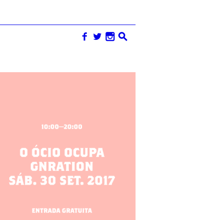
f
w
n
s