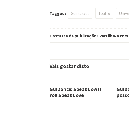
Tagged:
Guimarães
Teatro
Unive
Gostaste da publicação? Partilha-a com
Vais gostar disto
GuiDance: Speak Low If
GuiDa
You Speak Love
posso