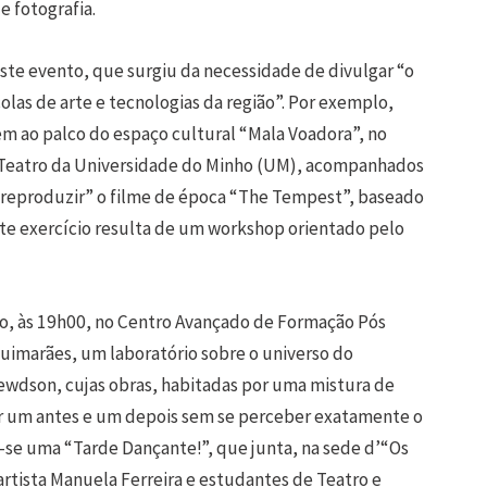
e fotografia.
este evento, que surgiu da necessidade de divulgar “o
colas de arte e tecnologias da região”. Por exemplo,
bem ao palco do espaço cultural “Mala Voadora”, no
e Teatro da Universidade do Minho (UM), acompanhados
 “reproduzir” o filme de época “The Tempest”, baseado
te exercício resulta de um workshop orientado pelo
ho, às 19h00, no Centro Avançado de Formação Pós
imarães, um laboratório sobre o universo do
ewdson, cujas obras, habitadas por uma mistura de
r um antes e um depois sem se perceber exatamente o
a-se uma “Tarde Dançante!”, que junta, na sede d’“Os
artista Manuela Ferreira e estudantes de Teatro e