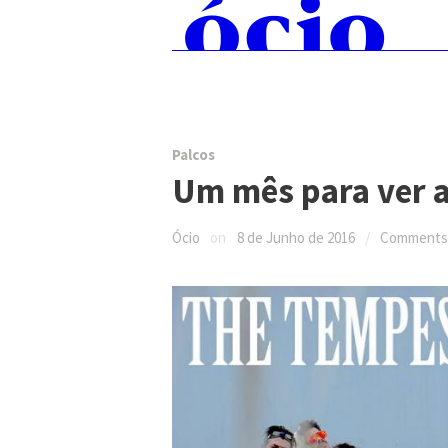
Skip
Pesquisar:
to
content
Palcos
Um mês para ver a
Ócio
on
8 de Junho de 2016
/
Comments 