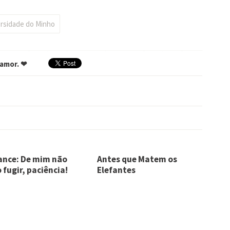
rsidade do Minho
 amor. ❤
nce: De mim não
Antes que Matem os
 fugir, paciência!
Elefantes