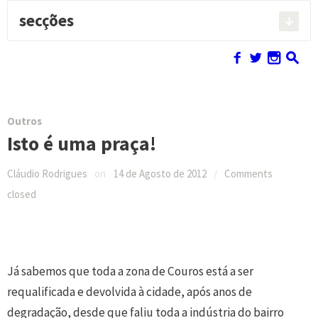
secções
Pesquisar:
f
w
n
s
Outros
Isto é uma praça!
Cláudio Rodrigues
on
14 de Agosto de 2012
/
Comments
closed
Já sabemos que toda a zona de Couros está a ser
requalificada e devolvida à cidade, após anos de
degradação, desde que faliu toda a indústria do bairro