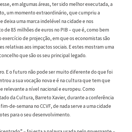
esse, em algumas áreas, ter sido melhor executada, a
acto, um momento extraordinário, que cumpriu a
e deixa uma marca indelével na cidade e nos
to de 85 milhões de euros no PIB – que é, como bem
 exercício de projecção, em que os economistas são
es relativas aos impactos sociais. E estes mostram uma
concelho que são os seu principal legado.
o. E o futuro não pode ser muito diferente do que foi
ntrou a sua vocação nova e é na cultura que tem que
de relevante a nível nacional e europeu. Como
tado da Cultura, Barreto Xavier, durante a conferência
 fim-de-semana no CCVF, de nada serve a uma cidade
otes para o seu desenvolvimento.
centrado” – foi esta a palavra usada pelo governante –