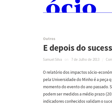
Skip
Pesquisar:
to
content
Outros
E depois do suces
Samuel Silva
on
7 de Julho de 2013
/
Com
O relatório dos impactos sócio-econó
pela Universidade do Minho é a peça qu
momento do evento do ano passado. Se
podem ser medidos a médio prazo (202
indicadores conhecidos validam o suc