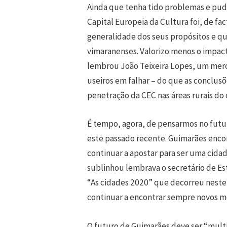
Ainda que tenha tido problemas e pud
Capital Europeia da Cultura foi, de f
generalidade dos seus propósitos e qu
vimaranenses. Valorizo menos o impac
lembrou João Teixeira Lopes, um mero
useiros em falhar – do que as conclusõ
penetração da CEC nas áreas rurais do 
É tempo, agora, de pensarmos no futur
este passado recente. Guimarães enco
continuar a apostar para ser uma cida
sublinhou lembrava o secretário de Es
“As cidades 2020” que decorreu neste
continuar a encontrar sempre novos m
O futuro de Guimarães deve ser “multi