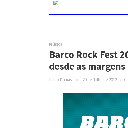
Skip
Pesquisar:
to
content
Música
Barco Rock Fest 2
desde as margens 
Paulo Dumas
on
20 de Julho de 2012
/
C