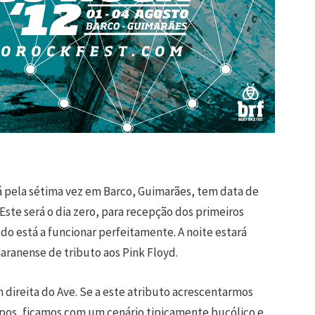
á pela sétima vez em Barco, Guimarães, tem data de
 Este será o dia zero, para recepção dos primeiros
udo está a funcionar perfeitamente. A noite estará
ranense de tributo aos Pink Floyd.
m direita do Ave. Se a este atributo acrescentarmos
pos, ficamos com um cenário tipicamente bucólico e