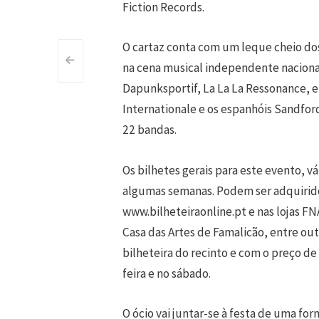
Fiction Records.
O cartaz conta com um leque cheio do
Post
<
na cena musical independente nacional
Dapunksportif, La La La Ressonance, e
navigation
Internationale e os espanhóis Sandfo
22 bandas.
Os bilhetes gerais para este evento, vá
algumas semanas. Podem ser adquirido
www.bilheteiraonline.pt e nas lojas FN
Casa das Artes de Famalicão, entre out
bilheteira do recinto e com o preço de 
feira e no sábado.
O ócio vai juntar-se à festa de uma fo