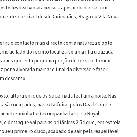
deste festival vimaranense – apesar de não ser um
itamente acessível desde Guimarães, Braga ou Vila Nova
efira o contacto mais directo com a natureza e opte
esmo ao lado do recinto localiza-se uma ilha utilizada
s anos que esta pequena porção de terra se tornou
z por a alvorada marcar o final da diversão e fazer
um descanso.
gosto, altura em que os Supernada fecham a noite. Nas
rtaz são ocupados, na sexta-feira, pelos Dead Combo
s encantos minhotos) acompanhados pela Royal
, o destaque vai para as britânicas 2:54 que, em estreia
o seu primeiro disco, acabado de sair pela respeitável