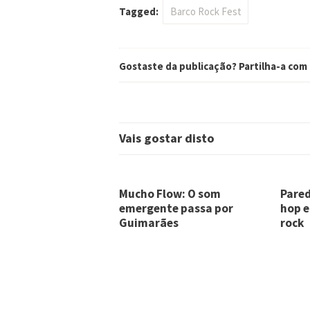
Tagged:
Barco Rock Fest
Gostaste da publicação? Partilha-a com
Vais gostar disto
Mucho Flow: O som
Pared
emergente passa por
hop e
Guimarães
rock