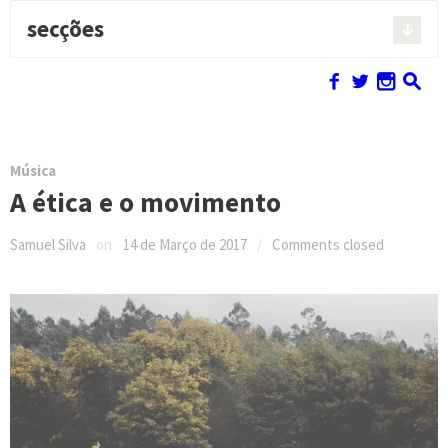
secções
Pesquisar:
f
w
n
s
Música
A ética e o movimento
Samuel Silva
on
14 de Março de 2017
/
Comments closed