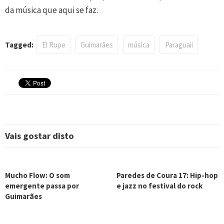
da música que aqui se faz.
Tagged:
El Rupe
Guimarães
música
Paraguaii
Vais gostar disto
Mucho Flow: O som
Paredes de Coura 17: Hip-hop
emergente passa por
e jazz no festival do rock
Guimarães