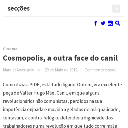
secções
Pesquisar:
f
w
n
s
Cinema
Cosmopolis, a outra face do canil
Manuel Anastacio
on
29 de Maio de 2012
/
Comments closed
Como dizia a PIDE, está tudo ligado. Ontem, vi a excelente
peça de Valter Hugo Mãe, Canil, em que alguns
revolucionários não comunistas, perdidos na sua
impotência enjoada e movida a gelados de má qualidade,
tentavam, a contra-relógio, defender a dignidade dos
trabalhadores numa revolução em que tudo corre mal à