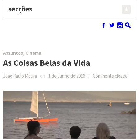
secções
Pesquisar:
f
w
n
s
Assuntos
,
Cinema
As Coisas Belas da Vida
João Paulo Moura
on
1 de Junho de 2016
/
Comments closed